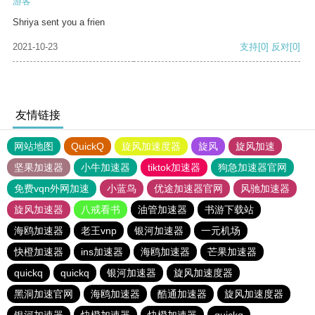
游客
Shriya sent you a frien
2021-10-23
支持
[0]
反对
[0]
友情链接
网站地图
QuickQ
旋风加速度器
旋风
旋风加速
坚果加速器
小牛加速器
tiktok加速器
狗急加速器官网
免费vqn外网加速
小蓝鸟
优途加速器官网
风驰加速器
旋风加速器
八戒看书
油管加速器
书游下载站
海鸥加速器
老王vnp
银河加速器
一元机场
快橙加速器
ins加速器
海鸥加速器
芒果加速器
quickq
quickq
银河加速器
旋风加速度器
黑洞加速官网
海鸥加速器
酷通加速器
旋风加速度器