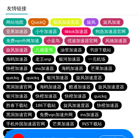
友情链接
网站地图
QuickQ
旋风加速度器
旋风
旋风加速
坚果加速器
小牛加速器
tiktok加速器
狗急加速器官网
免费vqn外网加速
小蓝鸟
优途加速器官网
风驰加速器
旋风加速器
八戒看书
油管加速器
书游下载站
海鸥加速器
老王vnp
银河加速器
一元机场
快橙加速器
ins加速器
海鸥加速器
芒果加速器
quickq
quickq
银河加速器
旋风加速度器
黑洞加速官网
海鸥加速器
酷通加速器
旋风加速度器
银河加速器
快橙加速器
快橙加速器
quickq
胜春下载站
186下载站
旋风加速度器
快橙加速器
黑洞加速官网
免费vqn加速外网
ins加速器
手机外国加速器官网
芒果加速器
INS下载站
目标下载站
老王vnp