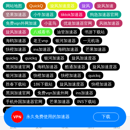
网站地图
QuickQ
旋风加速度器
旋风
旋风加速
坚果加速器
小牛加速器
tiktok加速器
狗急加速器官网
免费vqn外网加速
小蓝鸟
优途加速器官网
风驰加速器
旋风加速器
八戒看书
油管加速器
书游下载站
海鸥加速器
老王vnp
银河加速器
一元机场
快橙加速器
ins加速器
海鸥加速器
芒果加速器
quickq
quickq
银河加速器
旋风加速度器
黑洞加速官网
海鸥加速器
酷通加速器
旋风加速度器
银河加速器
快橙加速器
快橙加速器
quickq
胜春下载站
186下载站
旋风加速度器
快橙加速器
黑洞加速官网
免费vqn加速外网
ins加速器
手机外国加速器官网
芒果加速器
INS下载站
目标下载站
老王vnp
永久免费使用的加速器
下载
0.069309s
首页
安卓
苹果
排行
推荐