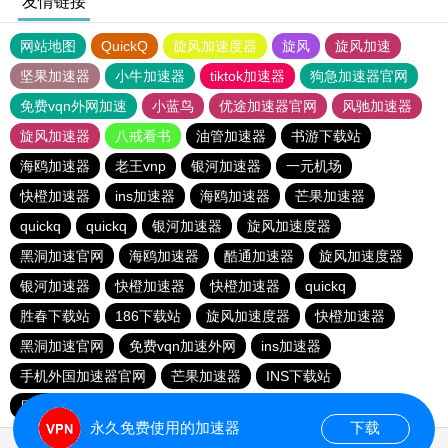
友情链接
网站地图
QuickQ
旋风加速度器
旋风
旋风加速
坚果加速器
小牛加速器
tiktok加速器
狗急加速器官网
免费vqn外网加速
小蓝鸟
优途加速器官网
风驰加速器
旋风加速器
八戒看书
油管加速器
书游下载站
海鸥加速器
老王vnp
银河加速器
一元机场
快橙加速器
ins加速器
海鸥加速器
芒果加速器
quickq
quickq
银河加速器
旋风加速度器
黑洞加速官网
海鸥加速器
酷通加速器
旋风加速度器
银河加速器
快橙加速器
快橙加速器
quickq
胜春下载站
186下载站
旋风加速度器
快橙加速器
黑洞加速官网
免费vqn加速外网
ins加速器
手机外国加速器官网
芒果加速器
INS下载站
目标下载站
老王vnp
永久免费使用的加速器
下载