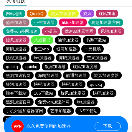
友情链接
网站地图
QuickQ
旋风加速度器
旋风
旋风加速
坚果加速器
小牛加速器
tiktok加速器
狗急加速器官网
免费vqn外网加速
小蓝鸟
优途加速器官网
风驰加速器
旋风加速器
八戒看书
油管加速器
书游下载站
海鸥加速器
老王vnp
银河加速器
一元机场
快橙加速器
ins加速器
海鸥加速器
芒果加速器
quickq
quickq
银河加速器
旋风加速度器
黑洞加速官网
海鸥加速器
酷通加速器
旋风加速度器
银河加速器
快橙加速器
快橙加速器
quickq
胜春下载站
186下载站
旋风加速度器
快橙加速器
黑洞加速官网
免费vqn加速外网
ins加速器
手机外国加速器官网
芒果加速器
INS下载站
目标下载站
老王vnp
永久免费使用的加速器
下载