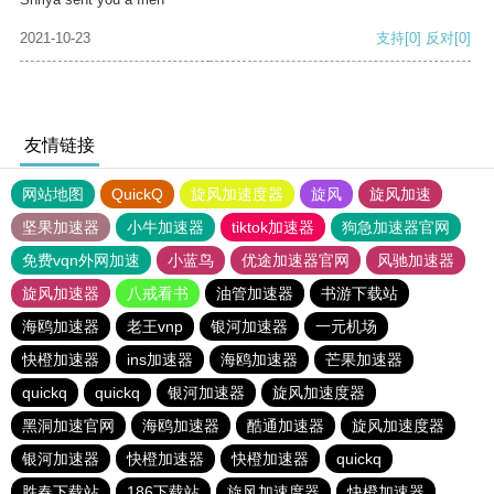
2021-10-23
支持
[0]
反对
[0]
友情链接
网站地图
QuickQ
旋风加速度器
旋风
旋风加速
坚果加速器
小牛加速器
tiktok加速器
狗急加速器官网
免费vqn外网加速
小蓝鸟
优途加速器官网
风驰加速器
旋风加速器
八戒看书
油管加速器
书游下载站
海鸥加速器
老王vnp
银河加速器
一元机场
快橙加速器
ins加速器
海鸥加速器
芒果加速器
quickq
quickq
银河加速器
旋风加速度器
黑洞加速官网
海鸥加速器
酷通加速器
旋风加速度器
银河加速器
快橙加速器
快橙加速器
quickq
胜春下载站
186下载站
旋风加速度器
快橙加速器