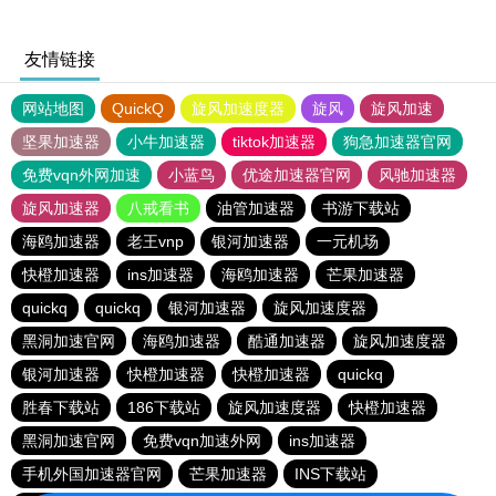
友情链接
网站地图
QuickQ
旋风加速度器
旋风
旋风加速
坚果加速器
小牛加速器
tiktok加速器
狗急加速器官网
免费vqn外网加速
小蓝鸟
优途加速器官网
风驰加速器
旋风加速器
八戒看书
油管加速器
书游下载站
海鸥加速器
老王vnp
银河加速器
一元机场
快橙加速器
ins加速器
海鸥加速器
芒果加速器
quickq
quickq
银河加速器
旋风加速度器
黑洞加速官网
海鸥加速器
酷通加速器
旋风加速度器
银河加速器
快橙加速器
快橙加速器
quickq
胜春下载站
186下载站
旋风加速度器
快橙加速器
黑洞加速官网
免费vqn加速外网
ins加速器
手机外国加速器官网
芒果加速器
INS下载站