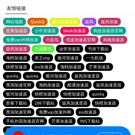
友情链接
网站地图
QuickQ
旋风加速度器
旋风
旋风加速
坚果加速器
小牛加速器
tiktok加速器
狗急加速器官网
免费vqn外网加速
小蓝鸟
优途加速器官网
风驰加速器
旋风加速器
八戒看书
油管加速器
书游下载站
海鸥加速器
老王vnp
银河加速器
一元机场
快橙加速器
ins加速器
海鸥加速器
芒果加速器
quickq
quickq
银河加速器
旋风加速度器
黑洞加速官网
海鸥加速器
酷通加速器
旋风加速度器
银河加速器
快橙加速器
快橙加速器
quickq
胜春下载站
186下载站
旋风加速度器
快橙加速器
黑洞加速官网
免费vqn加速外网
ins加速器
手机外国加速器官网
芒果加速器
INS下载站
目标下载站
老王vnp