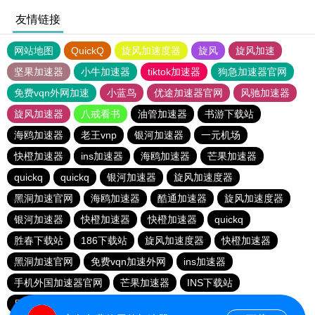
友情链接
网站地图
QuickQ
旋风加速度器
旋风
旋风加速
坚果加速器
小牛加速器
tiktok加速器
狗急加速器官网
免费vqn外网加速
小蓝鸟
优途加速器官网
风驰加速器
旋风加速器
八戒看书
油管加速器
书游下载站
海鸥加速器
老王vnp
银河加速器
一元机场
快橙加速器
ins加速器
海鸥加速器
芒果加速器
quickq
quickq
银河加速器
旋风加速度器
黑洞加速官网
海鸥加速器
酷通加速器
旋风加速度器
银河加速器
快橙加速器
快橙加速器
quickq
胜春下载站
186下载站
旋风加速度器
快橙加速器
黑洞加速官网
免费vqn加速外网
ins加速器
手机外国加速器官网
芒果加速器
INS下载站
目标下载站
老王vnp