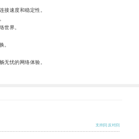
连接速度和稳定性。
。
络世界。
换。
畅无忧的网络体验。
支持
[0]
反对
[0]