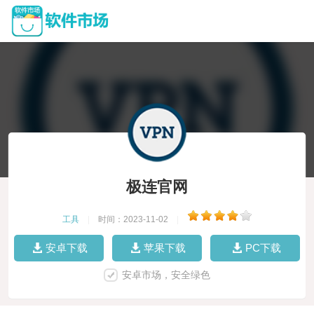
极连官网
工具
|
时间：2023-11-02
|
安卓下载
苹果下载
PC下载
安卓市场，安全绿色