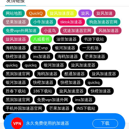
友情链接
网站地图
QuickQ
旋风加速度器
旋风
旋风加速
坚果加速器
小牛加速器
tiktok加速器
狗急加速器官网
免费vqn外网加速
小蓝鸟
优途加速器官网
风驰加速器
旋风加速器
八戒看书
油管加速器
书游下载站
海鸥加速器
老王vnp
银河加速器
一元机场
快橙加速器
ins加速器
海鸥加速器
芒果加速器
quickq
quickq
银河加速器
旋风加速度器
黑洞加速官网
海鸥加速器
酷通加速器
旋风加速度器
银河加速器
快橙加速器
快橙加速器
quickq
胜春下载站
186下载站
旋风加速度器
快橙加速器
黑洞加速官网
免费vqn加速外网
ins加速器
手机外国加速器官网
芒果加速器
INS下载站
目标下载站
老王vnp
永久免费使用的加速器
下载