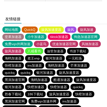
友情链接
网站地图
QuickQ
旋风加速度器
旋风
旋风加速
坚果加速器
小牛加速器
tiktok加速器
狗急加速器官网
免费vqn外网加速
小蓝鸟
优途加速器官网
风驰加速器
旋风加速器
八戒看书
油管加速器
书游下载站
海鸥加速器
老王vnp
银河加速器
一元机场
快橙加速器
ins加速器
海鸥加速器
芒果加速器
quickq
quickq
银河加速器
旋风加速度器
黑洞加速官网
海鸥加速器
酷通加速器
旋风加速度器
银河加速器
快橙加速器
快橙加速器
quickq
胜春下载站
186下载站
旋风加速度器
快橙加速器
黑洞加速官网
免费vqn加速外网
ins加速器