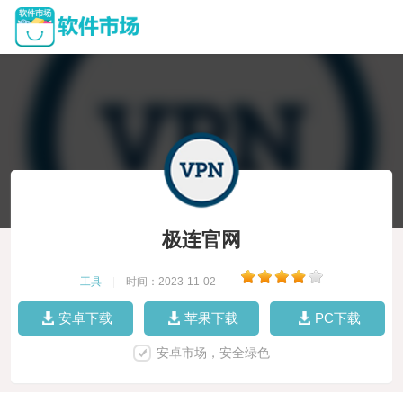
极连官网
工具
|
时间：2023-11-02
|
安卓下载
苹果下载
PC下载
安卓市场，安全绿色