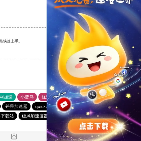
支持
[0]
反对
[0]
能快速上手。
支持
[0]
反对
[0]
外网加速
小蓝鸟
优途加速器官网
风驰加速器
旋风加速器
芒果加速器
quickq
quickq
银河加速器
旋风加速度器
6下载站
旋风加速度器
快橙加速器
黑洞加速官网