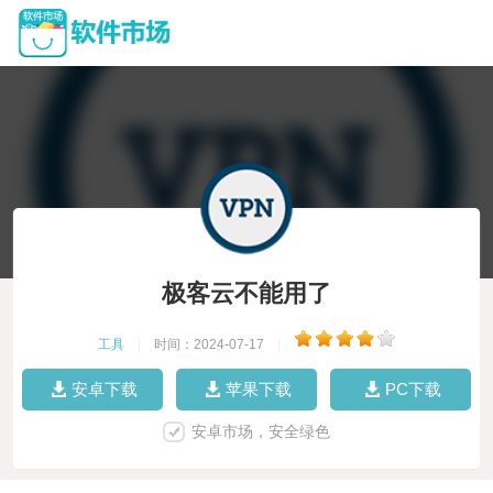
极客云不能用了
工具
|
时间：2024-07-17
|
安卓下载
苹果下载
PC下载
安卓市场，安全绿色