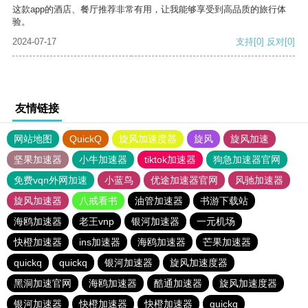
这款app的酒店、餐厅推荐非常有用，让我能够享受到高品质的旅行体
验。
2024-07-17
支持
[0]
反对
[0]
友情链接
网站地图
QuickQ
旋风加速度器
旋风
旋风加速
坚果加速器
小牛加速器
tiktok加速器
狗急加速器官网
免费vqn外网加速
小蓝鸟
优途加速器官网
风驰加速器
旋风加速器
八戒看书
油管加速器
书游下载站
海鸥加速器
老王vnp
银河加速器
一元机场
快橙加速器
ins加速器
海鸥加速器
芒果加速器
quickq
quickq
银河加速器
旋风加速度器
黑洞加速官网
海鸥加速器
酷通加速器
旋风加速度器
银河加速器
快橙加速器
快橙加速器
quickq