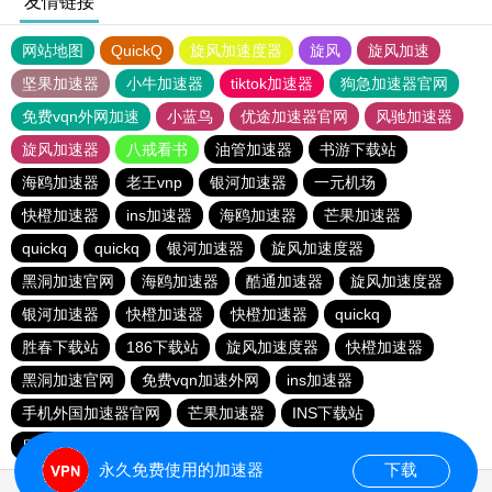
友情链接
网站地图
QuickQ
旋风加速度器
旋风
旋风加速
坚果加速器
小牛加速器
tiktok加速器
狗急加速器官网
免费vqn外网加速
小蓝鸟
优途加速器官网
风驰加速器
旋风加速器
八戒看书
油管加速器
书游下载站
海鸥加速器
老王vnp
银河加速器
一元机场
快橙加速器
ins加速器
海鸥加速器
芒果加速器
quickq
quickq
银河加速器
旋风加速度器
黑洞加速官网
海鸥加速器
酷通加速器
旋风加速度器
银河加速器
快橙加速器
快橙加速器
quickq
胜春下载站
186下载站
旋风加速度器
快橙加速器
黑洞加速官网
免费vqn加速外网
ins加速器
手机外国加速器官网
芒果加速器
INS下载站
目标下载站
老王vnp
永久免费使用的加速器
下载