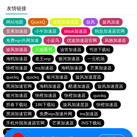
友情链接
网站地图
QuickQ
旋风加速度器
旋风
旋风加速
坚果加速器
小牛加速器
tiktok加速器
狗急加速器官网
免费vqn外网加速
小蓝鸟
优途加速器官网
风驰加速器
旋风加速器
八戒看书
油管加速器
书游下载站
海鸥加速器
老王vnp
银河加速器
一元机场
快橙加速器
ins加速器
海鸥加速器
芒果加速器
quickq
quickq
银河加速器
旋风加速度器
黑洞加速官网
海鸥加速器
酷通加速器
旋风加速度器
银河加速器
快橙加速器
快橙加速器
quickq
胜春下载站
186下载站
旋风加速度器
快橙加速器
黑洞加速官网
免费vqn加速外网
ins加速器
手机外国加速器官网
芒果加速器
INS下载站
目标下载站
老王vnp