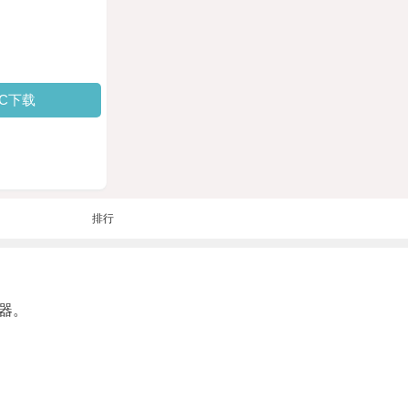
PC下载
排行
器。