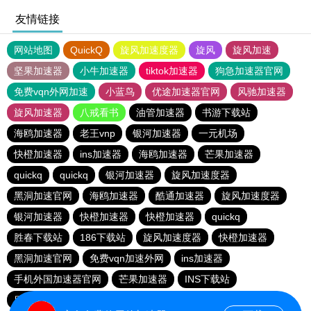
友情链接
网站地图
QuickQ
旋风加速度器
旋风
旋风加速
坚果加速器
小牛加速器
tiktok加速器
狗急加速器官网
免费vqn外网加速
小蓝鸟
优途加速器官网
风驰加速器
旋风加速器
八戒看书
油管加速器
书游下载站
海鸥加速器
老王vnp
银河加速器
一元机场
快橙加速器
ins加速器
海鸥加速器
芒果加速器
quickq
quickq
银河加速器
旋风加速度器
黑洞加速官网
海鸥加速器
酷通加速器
旋风加速度器
银河加速器
快橙加速器
快橙加速器
quickq
胜春下载站
186下载站
旋风加速度器
快橙加速器
黑洞加速官网
免费vqn加速外网
ins加速器
手机外国加速器官网
芒果加速器
INS下载站
目标下载站
老王vnp