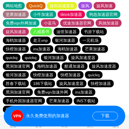
网站地图
QuickQ
旋风加速度器
旋风
旋风加速
坚果加速器
小牛加速器
tiktok加速器
狗急加速器官网
免费vqn外网加速
小蓝鸟
优途加速器官网
风驰加速器
旋风加速器
八戒看书
油管加速器
书游下载站
海鸥加速器
老王vnp
银河加速器
一元机场
快橙加速器
ins加速器
海鸥加速器
芒果加速器
quickq
quickq
银河加速器
旋风加速度器
黑洞加速官网
海鸥加速器
酷通加速器
旋风加速度器
银河加速器
快橙加速器
快橙加速器
quickq
胜春下载站
186下载站
旋风加速度器
快橙加速器
黑洞加速官网
免费vqn加速外网
ins加速器
手机外国加速器官网
芒果加速器
INS下载站
目标下载站
老王vnp
永久免费使用的加速器
下载
0.073915s
首页
安卓
苹果
排行
推荐