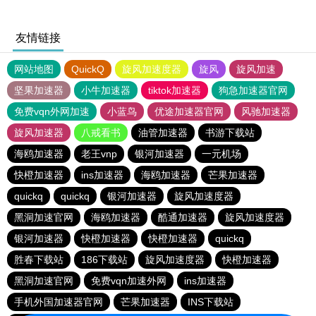
友情链接
网站地图
QuickQ
旋风加速度器
旋风
旋风加速
坚果加速器
小牛加速器
tiktok加速器
狗急加速器官网
免费vqn外网加速
小蓝鸟
优途加速器官网
风驰加速器
旋风加速器
八戒看书
油管加速器
书游下载站
海鸥加速器
老王vnp
银河加速器
一元机场
快橙加速器
ins加速器
海鸥加速器
芒果加速器
quickq
quickq
银河加速器
旋风加速度器
黑洞加速官网
海鸥加速器
酷通加速器
旋风加速度器
银河加速器
快橙加速器
快橙加速器
quickq
胜春下载站
186下载站
旋风加速度器
快橙加速器
黑洞加速官网
免费vqn加速外网
ins加速器
手机外国加速器官网
芒果加速器
INS下载站