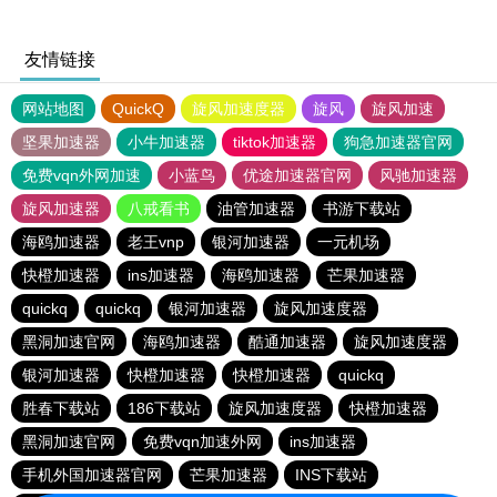
友情链接
网站地图
QuickQ
旋风加速度器
旋风
旋风加速
坚果加速器
小牛加速器
tiktok加速器
狗急加速器官网
免费vqn外网加速
小蓝鸟
优途加速器官网
风驰加速器
旋风加速器
八戒看书
油管加速器
书游下载站
海鸥加速器
老王vnp
银河加速器
一元机场
快橙加速器
ins加速器
海鸥加速器
芒果加速器
quickq
quickq
银河加速器
旋风加速度器
黑洞加速官网
海鸥加速器
酷通加速器
旋风加速度器
银河加速器
快橙加速器
快橙加速器
quickq
胜春下载站
186下载站
旋风加速度器
快橙加速器
黑洞加速官网
免费vqn加速外网
ins加速器
手机外国加速器官网
芒果加速器
INS下载站