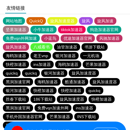
友情链接
网站地图
QuickQ
旋风加速度器
旋风
旋风加速
坚果加速器
小牛加速器
tiktok加速器
狗急加速器官网
免费vqn外网加速
小蓝鸟
优途加速器官网
风驰加速器
旋风加速器
八戒看书
油管加速器
书游下载站
海鸥加速器
老王vnp
银河加速器
一元机场
快橙加速器
ins加速器
海鸥加速器
芒果加速器
quickq
quickq
银河加速器
旋风加速度器
黑洞加速官网
海鸥加速器
酷通加速器
旋风加速度器
银河加速器
快橙加速器
快橙加速器
quickq
胜春下载站
186下载站
旋风加速度器
快橙加速器
黑洞加速官网
免费vqn加速外网
ins加速器
手机外国加速器官网
芒果加速器
INS下载站
目标下载站
老王vnp