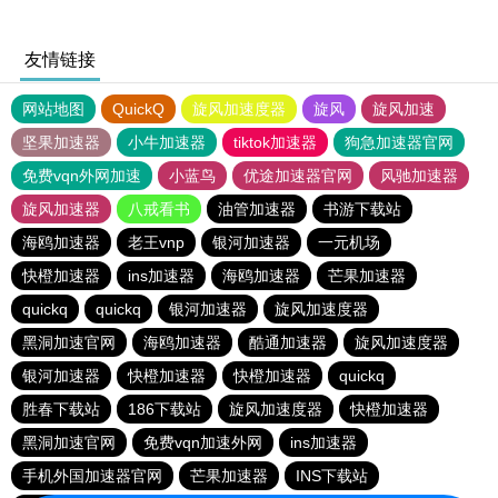
友情链接
网站地图
QuickQ
旋风加速度器
旋风
旋风加速
坚果加速器
小牛加速器
tiktok加速器
狗急加速器官网
免费vqn外网加速
小蓝鸟
优途加速器官网
风驰加速器
旋风加速器
八戒看书
油管加速器
书游下载站
海鸥加速器
老王vnp
银河加速器
一元机场
快橙加速器
ins加速器
海鸥加速器
芒果加速器
quickq
quickq
银河加速器
旋风加速度器
黑洞加速官网
海鸥加速器
酷通加速器
旋风加速度器
银河加速器
快橙加速器
快橙加速器
quickq
胜春下载站
186下载站
旋风加速度器
快橙加速器
黑洞加速官网
免费vqn加速外网
ins加速器
手机外国加速器官网
芒果加速器
INS下载站